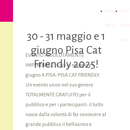
PISA CAT
HOME
EDIZ
FRIENDLY
PAGE
MAG
30 - 31 maggio e 1
2025
giugno Pisa Cat
EVENTO ASSOLUTAMENTE
Friendly 2025!
IMPERDIBILE IL 30-31 maggio e 1
giugno A PISA: PISA CAT FRIENDLY.
Un evento unico nel suo genere
TOTALMENTE GRATUITO per il
pubblico e per i partecipanti: il tutto
nasce dalla volontà di far conoscere al
grande pubblico il bellissimo e