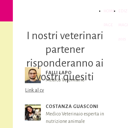
PISA CAT
HOME
EDIZ
FRIENDLY
PAGE
MAG
I nostri veterinari
2025
partener
risponderanno ai
FALLI LAPO
vostri quesiti
Medico Veterinario
Link al cv
COSTANZA GUASCONI
Medico Veterinaio esperta in
nutrizione animale